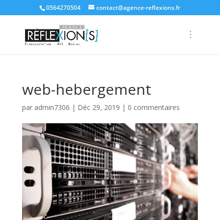
0564270504
contact@agence-reflexions.fr
web-hebergement
par
admin7306
|
Déc 29, 2019
|
0 commentaires