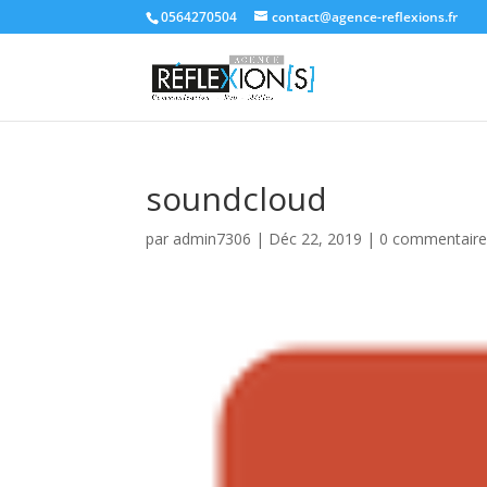
0564270504
contact@agence-reflexions.fr
soundcloud
par
admin7306
|
Déc 22, 2019
|
0 commentaire