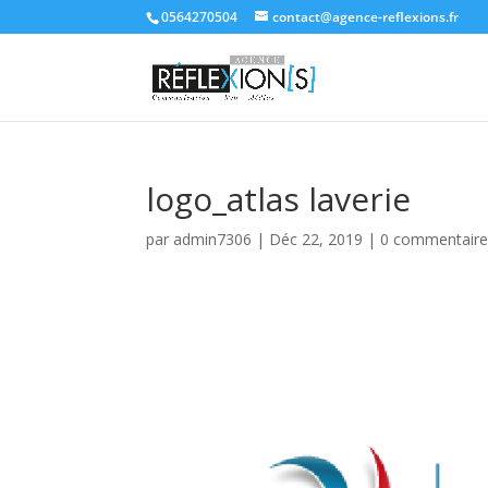
0564270504
contact@agence-reflexions.fr
logo_atlas laverie
par
admin7306
|
Déc 22, 2019
|
0 commentaire