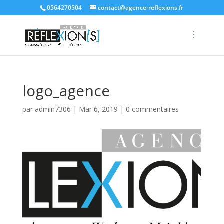
0564270504
contact@agence-reflexions.fr
logo_agence
par
admin7306
|
Mar 6, 2019
|
0 commentaires